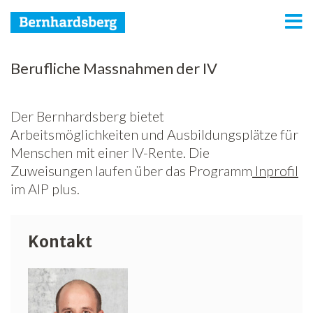
Bernhardsberg
Berufliche Massnahmen der IV
Predigerhof
Der Bernhardsberg bietet
Wohnintegration
Arbeitsmöglichkeiten und Ausbildungsplätze für
Menschen mit einer IV-Rente. Die
Arbeitsintegration
Zuweisungen laufen über das Programm
Inprofil
Netzwerk
im AIP plus.
Spenden
Kontakt
Jobs
Freiwilligenarbeit
News