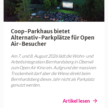
Coop-Parkhaus bietet
Alternativ-Parkplätze für Open
Air-Besucher
Am 7. und 8. August 2026 lädt die Wohn- und
Arbeitsintegration Bernhardsberg in Oberwil
zum Open Air Kino ein. Aufgrund der massiven
Trockenheit darf aber die Wiese direkt beim
Bernhardsberg dieses Jahr nicht als Parkplatz
genutzt werden.
Artikel lesen