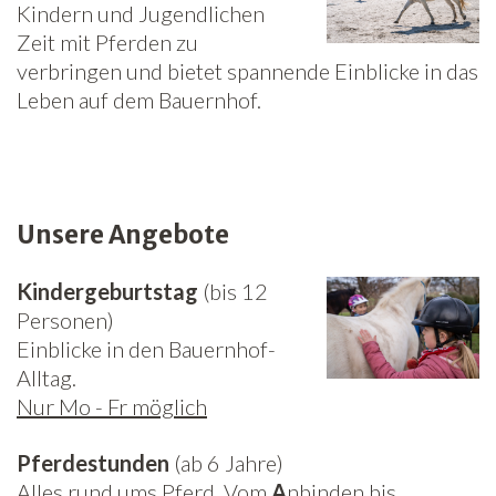
Kindern und Jugendlichen
Zeit mit Pferden zu
Newsletter
verbringen und bietet spannende Einblicke in das
Leben auf dem Bauernhof.
Unsere Angebote
Kindergeburtstag
(bis 12
Personen)
Einblicke in den Bauernhof-
Alltag.
Nur Mo - Fr möglich
Pferdestunden
(ab 6 Jahre)
Alles rund ums Pferd. Vom
A
nbinden bis