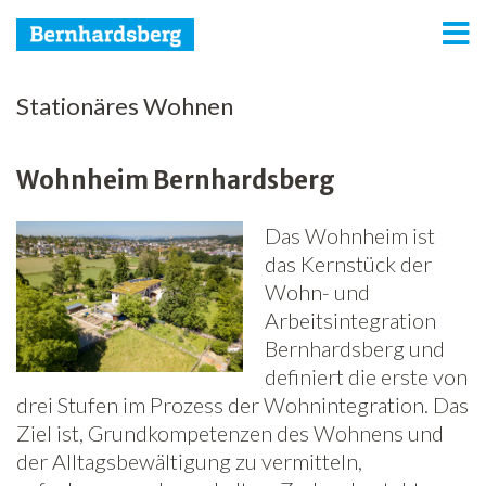
Bernhardsberg
Stationäres Wohnen
Predigerhof
Wohnheim Bernhardsberg
Wohnintegration
Das Wohnheim ist
Arbeitsintegration
das Kernstück der
Netzwerk
Wohn- und
Arbeitsintegration
Spenden
Bernhardsberg und
definiert die erste von
Jobs
drei Stufen im Prozess der Wohnintegration. Das
Ziel ist, Grundkompetenzen des Wohnens und
Freiwilligenarbeit
der Alltagsbewältigung zu vermitteln,
News